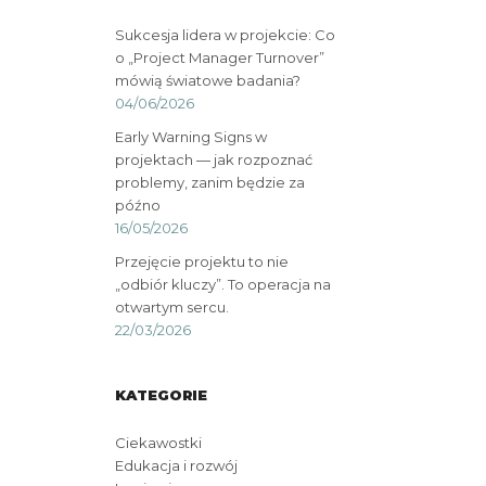
Sukcesja lidera w projekcie: Co
o „Project Manager Turnover”
mówią światowe badania?
04/06/2026
Early Warning Signs w
projektach — jak rozpoznać
problemy, zanim będzie za
późno
16/05/2026
Przejęcie projektu to nie
„odbiór kluczy”. To operacja na
otwartym sercu.
22/03/2026
KATEGORIE
Ciekawostki
Edukacja i rozwój