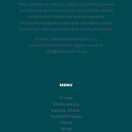
Treści dostępne na blogu objęte są ochroną prawa
autorskiego, a ich kopiowanie, powielanie, dalsze
rozpowszechnianie lub inne korzystanie
bez wyraźnej zgody autora jest zakazane i może
skutkować odpowiedzialnością cywilną lub karną.
W razie zainteresowania licencją
na korzystanie z treści, napisz na adres
info@olakanofocka.pl
MENU
O mnie
Strefa wiedzy
Książka „PASJA”
World of Projects
Oferta
Sklep