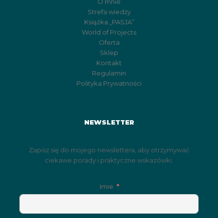
O mnie
Strefa wiedzy
Książka „PASJA”
World of Projects
Oferta
Sklep
Kontakt
Regulamin
Polityka Prywatności
NEWSLETTER
Zapisz się do mojego newslettera, aby otrzymywać
ciekawe porady i praktyczne wskazówki.
Imie