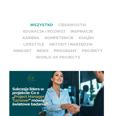
WSZYSTKO
CIEKAWOSTKI
EDUKACJA I ROZWÓJ
INSPIRACJE
KARIERA
KOMPETENCJE
KSIĄŻKI
LIFESTYLE
METODY I NARZĘDZIA
MINDSET
NEWS
PROGRAMY
PROJEKTY
WORLD OF PROJECTS