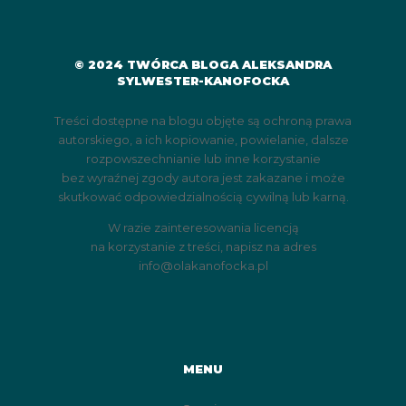
© 2024 TWÓRCA BLOGA ALEKSANDRA
SYLWESTER-KANOFOCKA
Treści dostępne na blogu objęte są ochroną prawa
autorskiego, a ich kopiowanie, powielanie, dalsze
rozpowszechnianie lub inne korzystanie
bez wyraźnej zgody autora jest zakazane i może
skutkować odpowiedzialnością cywilną lub karną.
W razie zainteresowania licencją
na korzystanie z treści, napisz na adres
info@olakanofocka.pl
MENU