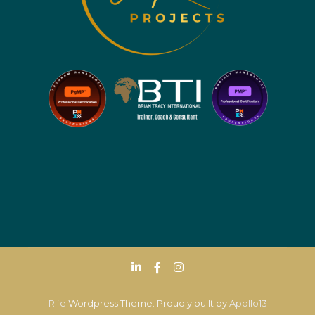
Rife
Wordpress Theme. Proudly built by
Apollo13