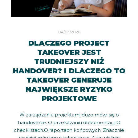
04/03/2026
DLACZEGO PROJECT
TAKEOVER JEST
TRUDNIEJSZY NIŻ
HANDOVER? I DLACZEGO TO
TAKEOVER GENERUJE
NAJWIĘKSZE RYZYKO
PROJEKTOWE
W zarządzaniu projektami dużo mówi się o
handoverze. O przekazaniu dokumentacji.O
checklistach.O raportach końcowych. Znacznie
rzadziej mówimy o takeoverze. A to właśnie