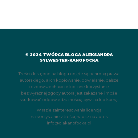
© 2024 TWÓRCA BLOGA ALEKSANDRA
SYLWESTER-KANOFOCKA
Treści dostępne na blogu objęte są ochroną prawa
autorskiego, a ich kopiowanie, powielanie, dalsze
rozpowszechnianie lub inne korzystanie
bez wyraźnej zgody autora jest zakazane i może
skutkować odpowiedzialnością cywilną lub karną.
W razie zainteresowania licencją
na korzystanie z treści, napisz na adres
info@olakanofocka.pl