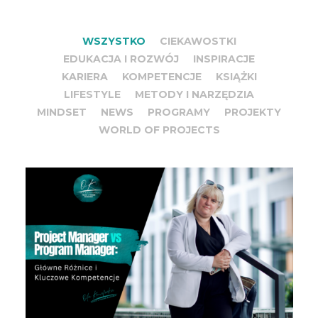
WSZYSTKO
CIEKAWOSTKI
EDUKACJA I ROZWÓJ
INSPIRACJE
KARIERA
KOMPETENCJE
KSIĄŻKI
LIFESTYLE
METODY I NARZĘDZIA
MINDSET
NEWS
PROGRAMY
PROJEKTY
WORLD OF PROJECTS