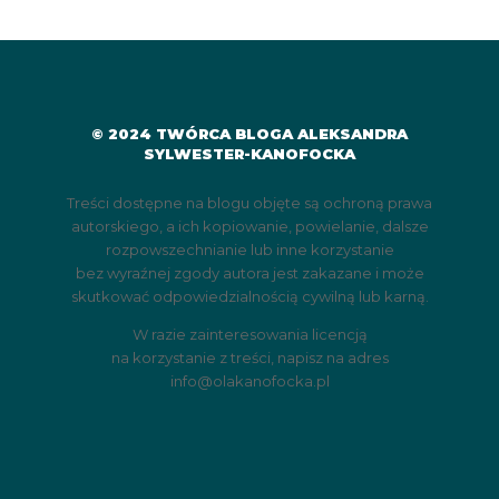
© 2024 TWÓRCA BLOGA ALEKSANDRA
SYLWESTER-KANOFOCKA
Treści dostępne na blogu objęte są ochroną prawa
autorskiego, a ich kopiowanie, powielanie, dalsze
rozpowszechnianie lub inne korzystanie
bez wyraźnej zgody autora jest zakazane i może
skutkować odpowiedzialnością cywilną lub karną.
W razie zainteresowania licencją
na korzystanie z treści, napisz na adres
info@olakanofocka.pl