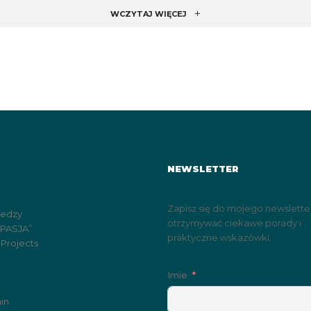
WCZYTAJ WIĘCEJ
NEWSLETTER
Zapisz się do mojego newslette
iedzy
otrzymywać ciekawe porady i
„PASJA”
praktyczne wskazówki.
 Projects
Imie
in