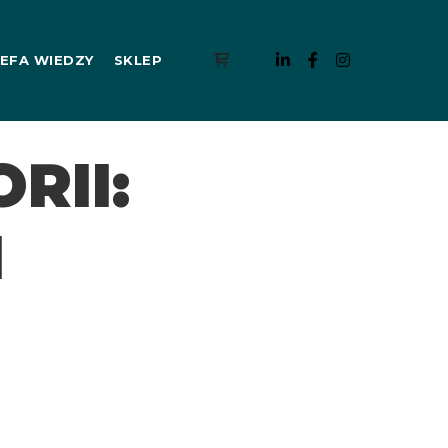
EFA WIEDZY
SKLEP
Panel boczny sklepu
RII:
I