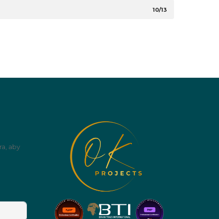
10/13
ra, aby