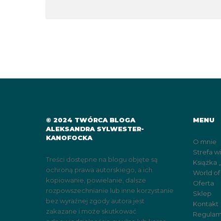
© 2024 TWÓRCA BLOGA
MENU
ALEKSANDRA SYLWESTER-
KANOFOCKA
O mnie
Strefa w
Treści dostępne na blogu objęte są
Książka 
ochroną prawa autorskiego, a ich
World of
kopiowanie, powielanie, dalsze
Oferta
rozpowszechnianie lub inne korzystanie
Sklep
bez wyraźnej zgody autora jest
Kontakt
zakazane i może skutkować
Regulam