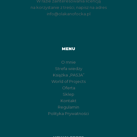
W razie zainteresowania licencją
na korzystanie z treści, napisz na adres
info@olakanofocka.pl
MENU
O mnie
Strefa wiedzy
Książka „PASJA”
World of Projects
Oferta
Sklep
Kontakt
Regulamin
Polityka Prywatności