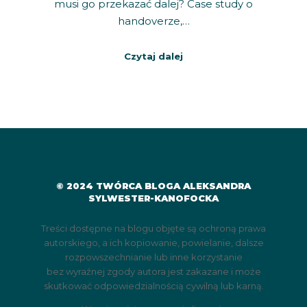
musi go przekazać dalej? Case study o
handoverze,…
Czytaj dalej
© 2024 TWÓRCA BLOGA ALEKSANDRA
SYLWESTER-KANOFOCKA
Treści dostępne na blogu objęte są ochroną prawa
autorskiego, a ich kopiowanie, powielanie, dalsze
rozpowszechnianie lub inne korzystanie
bez wyraźnej zgody autora jest zakazane i może
skutkować odpowiedzialnością cywilną lub karną.