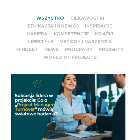
WSZYSTKO
CIEKAWOSTKI
EDUKACJA I ROZWÓJ
INSPIRACJE
KARIERA
KOMPETENCJE
KSIĄŻKI
LIFESTYLE
METODY I NARZĘDZIA
MINDSET
NEWS
PROGRAMY
PROJEKTY
WORLD OF PROJECTS