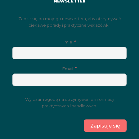
NEWSLETTER
Zapisz się do mojego newslettera, aby otrzymywać
ciekawe porady i praktyczne wskazówki.
Imie
Email
Wyrażam zgodę na otrzymywanie informacji
praktycznych i handlowych.
Zapisuje się