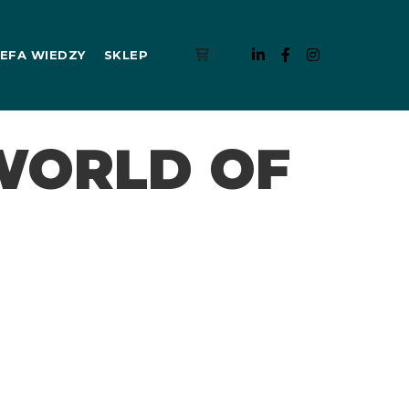
EFA WIEDZY
SKLEP
Panel boczny sklepu
WORLD OF