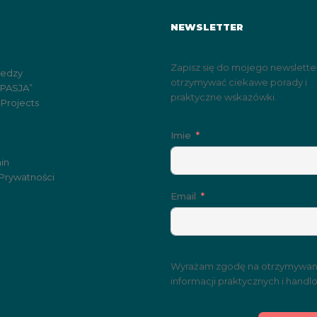
NEWSLETTER
Zapisz się do mojego newslette
iedzy
otrzymywać ciekawe porady i
„PASJA”
praktyczne wskazówki.
 Projects
Imie
in
 Prywatności
Email
Wyrażam zgodę na otrzymywan
informacji praktycznych i handl