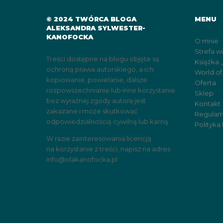
© 2024 TWÓRCA BLOGA
MENU
ALEKSANDRA SYLWESTER-
KANOFOCKA
O mnie
Strefa w
Treści dostępne na blogu objęte są
Książka 
ochroną prawa autorskiego, a ich
World of
kopiowanie, powielanie, dalsze
Oferta
rozpowszechnianie lub inne korzystanie
Sklep
bez wyraźnej zgody autora jest
Kontakt
zakazane i może skutkować
Regulam
odpowiedzialnością cywilną lub karną.
Polityka
W razie zainteresowania licencją
na korzystanie z treści, napisz na adres
info@olakanofocka.pl