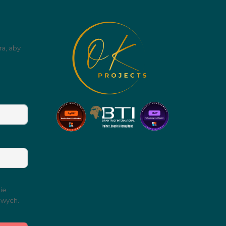
ra, aby
ie
owych.