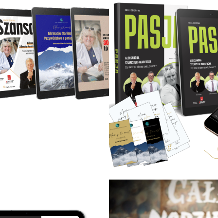
18.00
zł
247.00
zł
382.00
zł
267.00
Dodaj do koszyka
Dodaj do koszyka