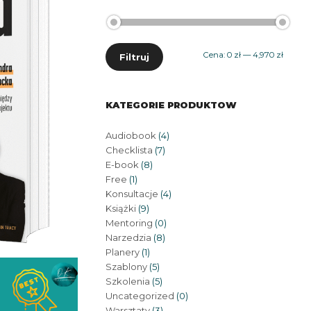
Cena
Cena
Cena:
0 zł
—
4,970 zł
Filtruj
min
max
KATEGORIE PRODUKTOW
ł
Audiobook
(4)
Checklista
(7)
E-book
(8)
Free
(1)
Konsultacje
(4)
Książki
(9)
Mentoring
(0)
Narzedzia
(8)
Planery
(1)
Szablony
(5)
Szkolenia
(5)
Uncategorized
(0)
Warsztaty
(3)