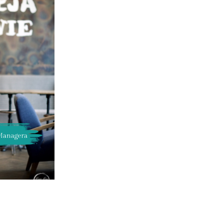
00
zł