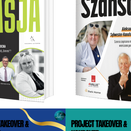
97.00
zł
87.00
zł
87.00
zł
67.00
z
Dodaj do koszyka
Dodaj do koszyka