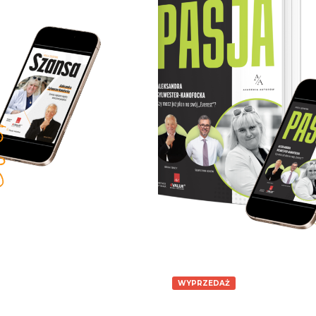
87.00
zł
67.00
zł
184.00
zł
147.00
Dodaj do koszyka
Dodaj do koszyka
WYPRZEDAŻ