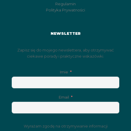
Regulamin
Polityka Prywatności
NEWSLETTER
Zapisz się do mojego newslettera, aby otrzymywać
ciekawe porady i praktyczne wskazówki.
Imie
Email
Wyrażam zgodę na otrzymywanie informacji