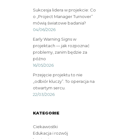
Sukcesja lidera w projekcie: Co
o „Project Manager Turnover”
mówią światowe badania?
04/06/2026
Early Warning Signs w
projektach — jak rozpoznać
problemy, zanim będzie za
późno
16/05/2026
Przejęcie projektu to nie
„odbiór kluczy”. To operacja na
otwartym sercu.
22/03/2026
KATEGORIE
Ciekawostki
Edukacja i rozwój