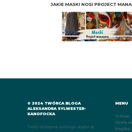
JAKIE MASKI NOSI PROJECT MAN
© 2024 TWÓRCA BLOGA
MENU
ALEKSANDRA SYLWESTER-
KANOFOCKA
O mnie
Strefa w
Treści dostępne na blogu objęte są
Książka 