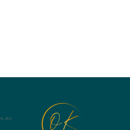
A
ra, aby