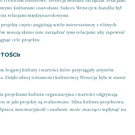
o i centrum handlowe, Wenecja musiała zarządzać relacjami
wymi, kulturami i narodami. Sukces Wenecji w handlu był
niu relacjami międzynarodowymi.
projekty często angażują wielu interesariuszy z różnych
ów muszą skutecznie zarządzać tymi relacjami, aby zapewnić
gnąć cele projektu.
RTOŚCI
:
 bogatej kultury i wartości, które przyciągały artystów,
ta. Dzięki silnej tożsamości kulturowej Wenecja była w stanie
u projektami kultura organizacyjna i wartości odgrywają
, w jaki projekty są realizowane. Silna kultura projektowa,
ółpraca, innowacyjność i zaufanie, może znacząco wpłynąć na