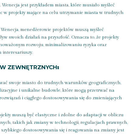
. Wenecja jest przykładem miasta, które musiało myśleć
c w projekty mające na celu utrzymanie miasta w trudnych
k Wenecja, menedżerowie projektów muszą myśleć
w swoich działań na przyszłość. Oznacza to, że projekty
noważonym rozwoju, minimalizowaniu ryzyka oraz
 interesariuszy.
ÓW ZEWNĘTRZNYCH
:
ować swoje miasto do trudnych warunków geograficznych,
zacyjne i unikalne budowle, które mogą przetrwać na
ozwiązań i ciągłego dostosowywania się do zmieniających
ojekty muszą być elastyczne i zdolne do adaptacji w obliczu
ych, takich jak zmiany w technologii, regulacjach prawnych,
 szybkiego dostosowywania się i reagowania na zmiany jest