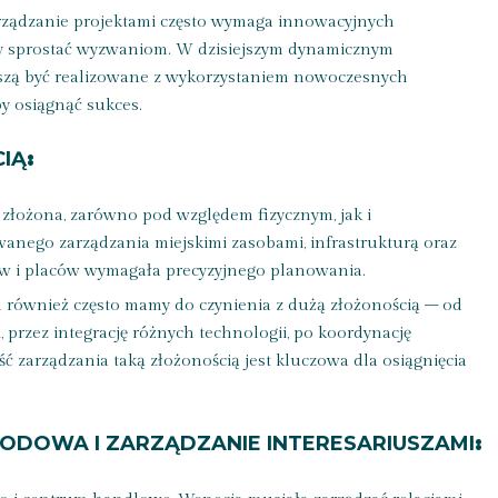
arządzanie projektami często wymaga innowacyjnych
by sprostać wyzwaniom. W dzisiejszym dynamicznym
szą być realizowane z wykorzystaniem nowoczesnych
by osiągnąć sukces.
IĄ
:
o złożona, zarówno pod względem fizycznym, jak i
nego zarządzania miejskimi zasobami, infrastrukturą oraz
w i placów wymagała precyzyjnego planowania.
h również często mamy do czynienia z dużą złożonością – od
 przez integrację różnych technologii, po koordynację
ć zarządzania taką złożonością jest kluczowa dla osiągnięcia
DOWA I ZARZĄDZANIE INTERESARIUSZAMI
: