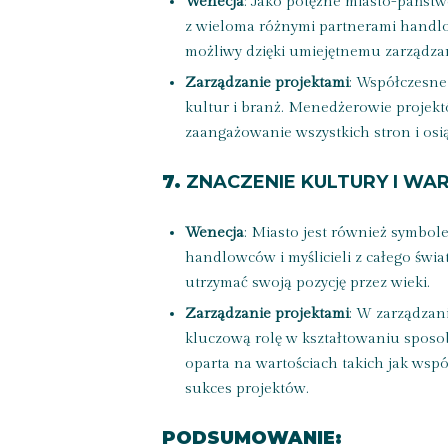
Wenecja
: Jako potężne miasto-państw
z wieloma różnymi partnerami handlo
możliwy dzięki umiejętnemu zarządza
Zarządzanie projektami
: Współczesne 
kultur i branż. Menedżerowie projekt
zaangażowanie wszystkich stron i osią
7.
ZNACZENIE KULTURY I WA
Wenecja
: Miasto jest również symbolem
handlowców i myślicieli z całego świa
utrzymać swoją pozycję przez wieki.
Zarządzanie projektami
: W zarządzani
kluczową rolę w kształtowaniu sposobu
oparta na wartościach takich jak wsp
sukces projektów.
PODSUMOWANIE: