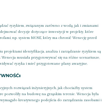
ądzać ryzykiem, związanym zarówno z wodą, jak i zmianami
ejmować decyzje dotyczące inwestycji w projekty, które
rofami, np. system MOSE, który ma chronić Wenecję przed
u projektami identyfikacja, analiza i zarządzanie ryzykiem są
 Wenecja musiała przygotowywać się na różne scenariusze,
dywać ryzyka i mieć przygotowane plany awaryjne.
TYWNOŚĆ
:
cyjnych rozwiązań inżynieryjnych, jak chociażby system
re pozwoliły na budowę na grząskim terenie. Wenecja była
 wymagało kreatywnego podejścia do zarządzania zasobami i