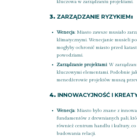
kluczowa w zarządzaniu projektami.
3.
ZARZĄDZANIE RYZYKIEM
:
Wenecja
: Miasto zawsze musiało zarz
klimatycznymi. Wenecjanie musieli pod
mogłyby ochronić miasto przed katast
powodziami.
Zarządzanie projektami
: W zarządzani
kluczowymi elementami. Podobnie jak
menedżerowie projektów muszą przewi
4.
INNOWACYJNOŚĆ I KREA
Wenecja
: Miasto było znane z innowa
fundamentów z drewnianych pali, któ
również centrum handlu i kultury, co
budowania relacji.