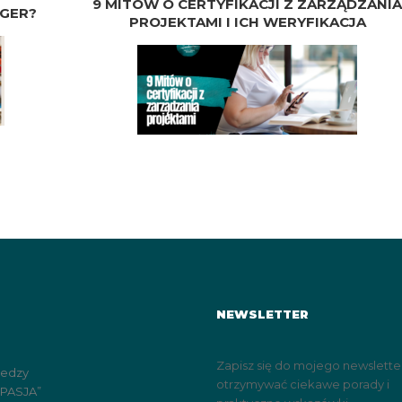
9 MITÓW O CERTYFIKACJI Z ZARZĄDZANI
AGER?
PROJEKTAMI I ICH WERYFIKACJA
NEWSLETTER
Zapisz się do mojego newslette
iedzy
otrzymywać ciekawe porady i
„PASJA”