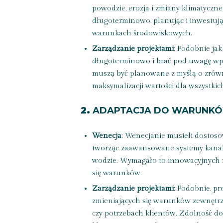
powodzie, erozja i zmiany klimatyczne
długoterminowo, planując i inwestują
warunkach środowiskowych.
Zarządzanie projektami
: Podobnie ja
długoterminowo i brać pod uwagę wpły
muszą być planowane z myślą o zrów
maksymalizacji wartości dla wszystkich
2.
ADAPTACJA DO WARUNK
Wenecja
: Wenecjanie musieli dostos
tworząc zaawansowane systemy kanali
wodzie. Wymagało to innowacyjnych r
się warunków.
Zarządzanie projektami
: Podobnie, pr
zmieniających się warunków zewnętrzn
czy potrzebach klientów. Zdolność do