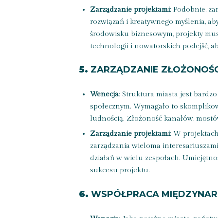
Zarządzanie projektami
: Podobnie, z
rozwiązań i kreatywnego myślenia, a
środowisku biznesowym, projekty mu
technologii i nowatorskich podejść, a
5.
ZARZĄDZANIE ZŁOŻONOŚC
Wenecja
: Struktura miasta jest bardz
społecznym. Wymagało to skomplikowa
ludnością. Złożoność kanałów, mostó
Zarządzanie projektami
: W projektac
zarządzania wieloma interesariuszami,
działań w wielu zespołach. Umiejętnoś
sukcesu projektu.
6.
WSPÓŁPRACA MIĘDZYNARO