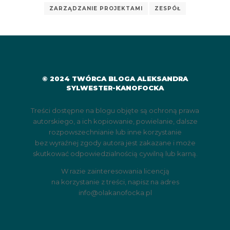
ZARZĄDZANIE PROJEKTAMI
ZESPÓŁ
© 2024 TWÓRCA BLOGA ALEKSANDRA
SYLWESTER-KANOFOCKA
Treści dostępne na blogu objęte są ochroną prawa
autorskiego, a ich kopiowanie, powielanie, dalsze
rozpowszechnianie lub inne korzystanie
bez wyraźnej zgody autora jest zakazane i może
skutkować odpowiedzialnością cywilną lub karną.
W razie zainteresowania licencją
na korzystanie z treści, napisz na adres
info@olakanofocka.pl