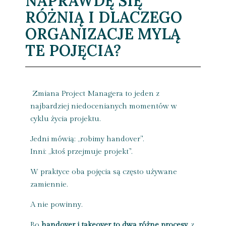
NAPRAWDĘ SIĘ
RÓŻNIĄ I DLACZEGO
ORGANIZACJE MYLĄ
TE POJĘCIA?
Zmiana Project Managera to jeden z
najbardziej niedocenianych momentów w
cyklu życia projektu.
Jedni mówią: „robimy handover”.
Inni: „ktoś przejmuje projekt”.
W praktyce oba pojęcia są często używane
zamiennie.
A nie powinny.
Bo
handover i takeover to dwa różne procesy
, z