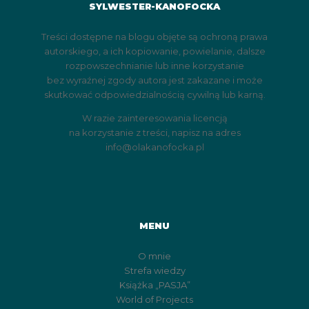
SYLWESTER-KANOFOCKA
Treści dostępne na blogu objęte są ochroną prawa
autorskiego, a ich kopiowanie, powielanie, dalsze
rozpowszechnianie lub inne korzystanie
bez wyraźnej zgody autora jest zakazane i może
skutkować odpowiedzialnością cywilną lub karną.
W razie zainteresowania licencją
na korzystanie z treści, napisz na adres
info@olakanofocka.pl
MENU
O mnie
Strefa wiedzy
Książka „PASJA”
World of Projects