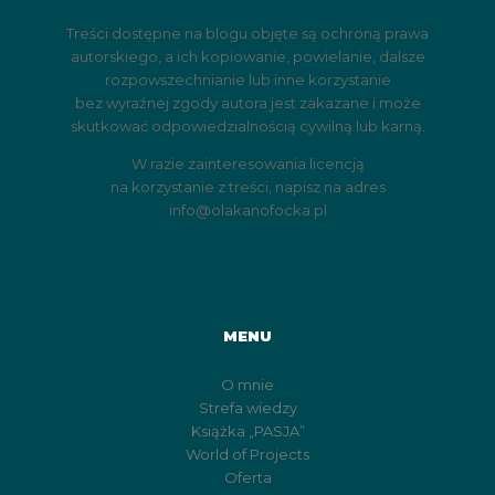
Treści dostępne na blogu objęte są ochroną prawa
autorskiego, a ich kopiowanie, powielanie, dalsze
rozpowszechnianie lub inne korzystanie
bez wyraźnej zgody autora jest zakazane i może
skutkować odpowiedzialnością cywilną lub karną.
W razie zainteresowania licencją
na korzystanie z treści, napisz na adres
info@olakanofocka.pl
MENU
O mnie
Strefa wiedzy
Książka „PASJA”
World of Projects
Oferta