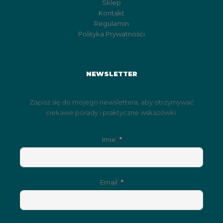
Sklep
Kontakt
Regulamin
Polityka Prywatności
NEWSLETTER
Zapisz się do mojego newslettera, aby otrzymywać
ciekawe porady i praktyczne wskazówki.
Imie
Email