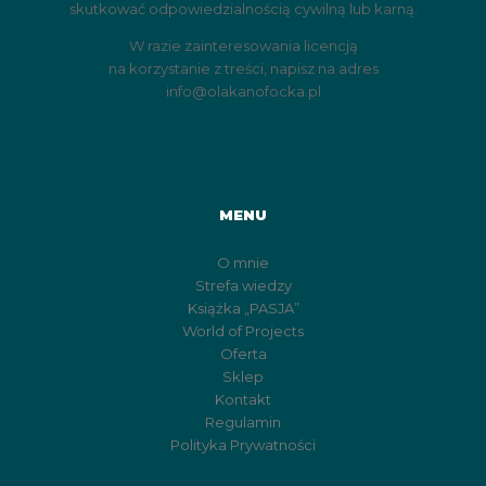
skutkować odpowiedzialnością cywilną lub karną.
W razie zainteresowania licencją
na korzystanie z treści, napisz na adres
info@olakanofocka.pl
MENU
O mnie
Strefa wiedzy
Książka „PASJA”
World of Projects
Oferta
Sklep
Kontakt
Regulamin
Polityka Prywatności