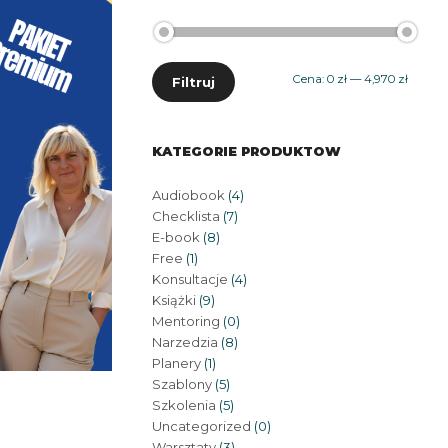
Cena
Cena
Cena:
0 zł
—
4,970 zł
Filtruj
min
max
KATEGORIE PRODUKTOW
Audiobook
(4)
Checklista
(7)
E-book
(8)
Free
(1)
Konsultacje
(4)
Książki
(9)
Mentoring
(0)
Narzedzia
(8)
Planery
(1)
Szablony
(5)
Szkolenia
(5)
Uncategorized
(0)
Warsztaty
(3)