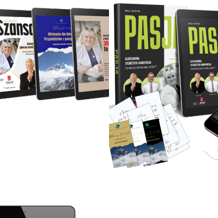
18.00
zł
247.00
zł
382.00
zł
267.00
Dodaj do koszyka
Dodaj do koszyka