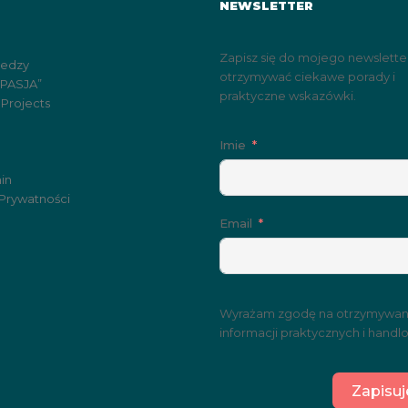
NEWSLETTER
Zapisz się do mojego newslette
iedzy
otrzymywać ciekawe porady i
„PASJA”
praktyczne wskazówki.
 Projects
Imie
in
 Prywatności
Email
Wyrażam zgodę na otrzymywan
informacji praktycznych i handl
Zapisuj