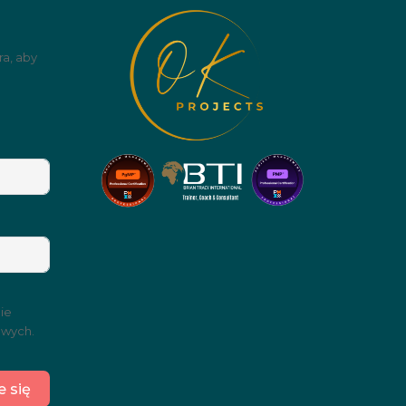
ra, aby
ie
owych.
e się