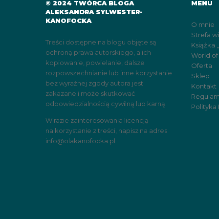
© 2024 TWÓRCA BLOGA
MENU
ALEKSANDRA SYLWESTER-
KANOFOCKA
O mnie
Strefa w
Treści dostępne na blogu objęte są
Książka 
ochroną prawa autorskiego, a ich
World of
kopiowanie, powielanie, dalsze
Oferta
rozpowszechnianie lub inne korzystanie
Sklep
bez wyraźnej zgody autora jest
Kontakt
zakazane i może skutkować
Regulam
odpowiedzialnością cywilną lub karną.
Polityka
W razie zainteresowania licencją
na korzystanie z treści, napisz na adres
info@olakanofocka.pl