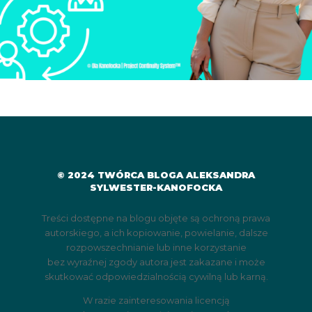
Dodaj do koszyka
© 2024 TWÓRCA BLOGA ALEKSANDRA
SYLWESTER-KANOFOCKA
Treści dostępne na blogu objęte są ochroną prawa
autorskiego, a ich kopiowanie, powielanie, dalsze
rozpowszechnianie lub inne korzystanie
bez wyraźnej zgody autora jest zakazane i może
skutkować odpowiedzialnością cywilną lub karną.
W razie zainteresowania licencją