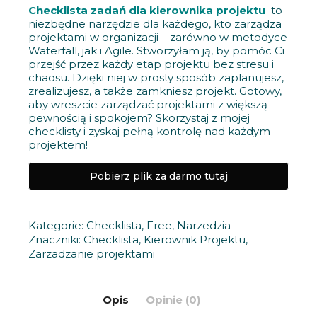
Checklista zadań dla kierownika projektu
to
niezbędne narzędzie dla każdego, kto zarządza
projektami w organizacji – zarówno w metodyce
Waterfall, jak i Agile. Stworzyłam ją, by pomóc Ci
przejść przez każdy etap projektu bez stresu i
chaosu. Dzięki niej w prosty sposób zaplanujesz,
zrealizujesz, a także zamkniesz projekt. Gotowy,
aby wreszcie zarządzać projektami z większą
pewnością i spokojem? Skorzystaj z mojej
checklisty i zyskaj pełną kontrolę nad każdym
projektem!
Pobierz plik za darmo tutaj
Kategorie:
Checklista
,
Free
,
Narzedzia
Znaczniki:
Checklista
,
Kierownik Projektu
,
Zarzadzanie projektami
Opis
Opinie (0)