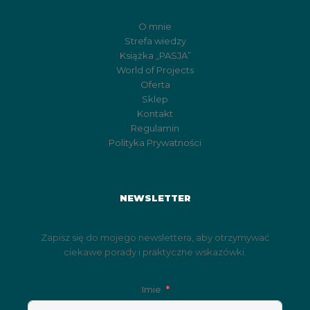
O mnie
Strefa wiedzy
Książka „PASJA”
World of Projects
Oferta
Sklep
Kontakt
Regulamin
Polityka Prywatności
NEWSLETTER
Zapisz się do mojego newslettera, aby otrzymywać
ciekawe porady i praktyczne wskazówki.
Imie