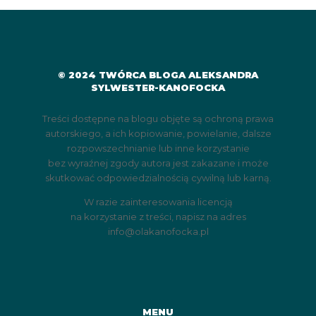
© 2024 TWÓRCA BLOGA ALEKSANDRA
SYLWESTER-KANOFOCKA
Treści dostępne na blogu objęte są ochroną prawa
autorskiego, a ich kopiowanie, powielanie, dalsze
rozpowszechnianie lub inne korzystanie
bez wyraźnej zgody autora jest zakazane i może
skutkować odpowiedzialnością cywilną lub karną.
W razie zainteresowania licencją
na korzystanie z treści, napisz na adres
info@olakanofocka.pl
MENU