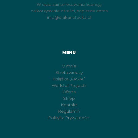
W razie zainteresowania licencją
na korzystanie z treści, napisz na adres
info@olakanofocka.pl
MENU
O mnie
Strefa wiedzy
Książka „PASJA”
World of Projects
Oferta
Sklep
Kontakt
Regulamin
Polityka Prywatności