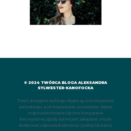
© 2024 TWÓRCA BLOGA ALEKSANDRA
SYLWESTER-KANOFOCKA
Treści dostępne na blogu objęte są ochroną prawa
autorskiego, a ich kopiowanie, powielanie, dalsze
rozpowszechnianie lub inne korzystanie
bez wyraźnej zgody autora jest zakazane i może
skutkować odpowiedzialnością cywilną lub karną.