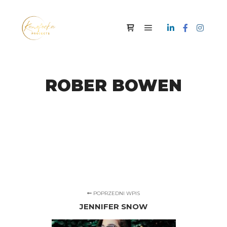
Menu główne
Panel boczny sklepu
ROBER BOWEN
I Love Rock&Roll!
POPRZEDNI WPIS
JENNIFER SNOW