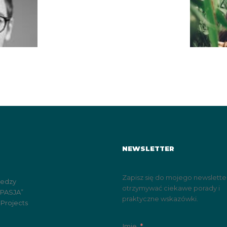
NEWSLETTER
Zapisz się do mojego newslette
iedzy
otrzymywać ciekawe porady i
„PASJA”
praktyczne wskazówki.
 Projects
Imie