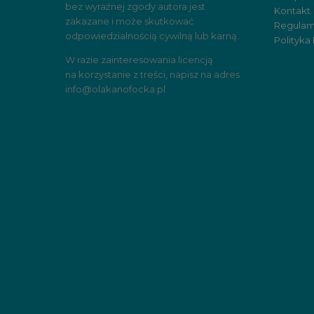
bez wyraźnej zgody autora jest
Kontakt
zakazane i może skutkować
Regulam
odpowiedzialnością cywilną lub karną.
Polityka
W razie zainteresowania licencją
na korzystanie z treści, napisz na adres
info@olakanofocka.pl