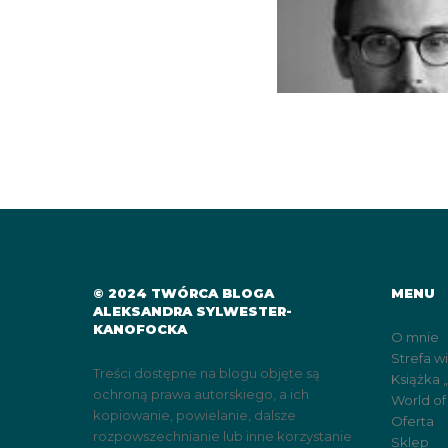
© 2024 TWÓRCA BLOGA
MENU
ALEKSANDRA SYLWESTER-
KANOFOCKA
O mnie
Strefa w
Treści dostępne na blogu objęte są
Książka 
ochroną prawa autorskiego, a ich
World of
kopiowanie, powielanie, dalsze
Oferta
rozpowszechnianie lub inne korzystanie
Sklep