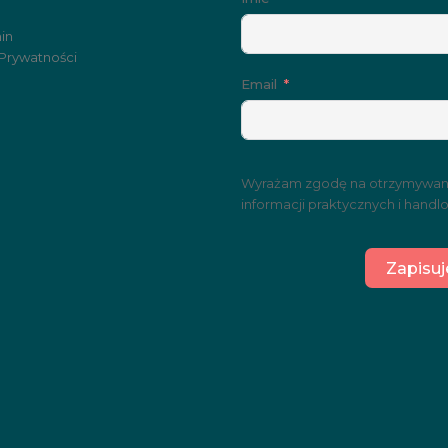
in
 Prywatności
Email
Wyrażam zgodę na otrzymywan
informacji praktycznych i handl
Zapisuj