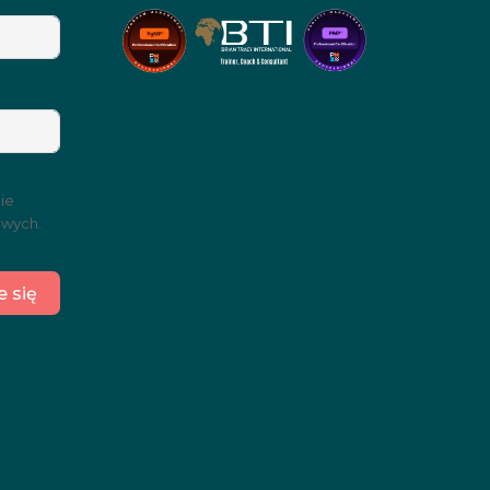
ie
owych.
e się