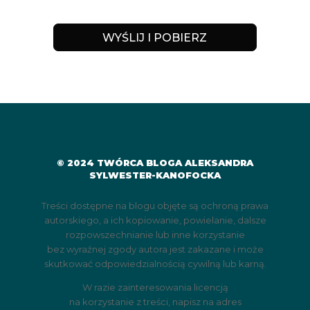
WYŚLIJ I POBIERZ
© 2024 TWÓRCA BLOGA ALEKSANDRA
SYLWESTER-KANOFOCKA
Treści dostępne na blogu objęte są ochroną prawa
autorskiego, a ich kopiowanie, powielanie, dalsze
rozpowszechnianie lub inne korzystanie
bez wyraźnej zgody autora jest zakazane i może
skutkować odpowiedzialnością cywilną lub karną.
W razie zainteresowania licencją
na korzystanie z treści, napisz na adres