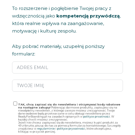
To rozszerzenie i pogłębienie Twojej pracy z
wdzięcznością jako
kompetencją przywódczą
,
która realnie wpływa na zaangażowanie,
motywację i kulturę zespołu.
Aby pobrać materiały, uzupełnij poniższy
formularz:
TAK, chcę zapisać się do newslettera i otrzymywać kody rabatowe
na następne zakupy!
Pobierając darmowe produkty, zapisujesz się na
nieodpłatny newsletter, z którego zawsze możesz zrezygnować. Twoje
dane osobowe będą przetwarzane w celu obsługi newslettera przez
ReadyForBoarding.pl na zasadach opisanych w
polityce prwatności
. W
każdej chwili możesz zrezygnować.
Jeżeli nie chcesz zapisywać się do newslettera, możesz kupić produkt za
49 zł brutto, pisząc do nas za pomocą formularza kontaktowego. Szczegóły
znajdziesz w
regulaminie
i
polityce prywatności
, które akceptujesz,
klikając w przycisk poniżej.