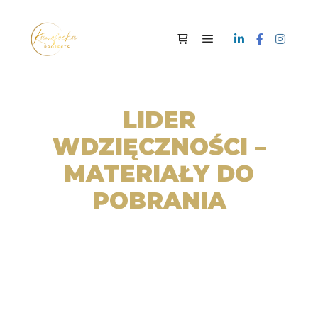
Menu główne
Panel boczny sklepu
LIDER
WDZIĘCZNOŚCI –
MATERIAŁY DO
POBRANIA
Materiały po warsztatach PMI PAM Summit
12-13.06.2025